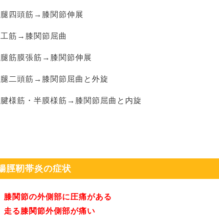
大腿四頭筋→膝関節伸展
縫工筋→膝関節屈曲
大腿筋膜張筋→膝関節伸展
大腿二頭筋→膝関節屈曲と外旋
半腱様筋・半膜様筋→膝関節屈曲と内旋
腸脛靭帯炎の症状
膝関節の外側部に圧痛がある
走る膝関節外側部が痛い