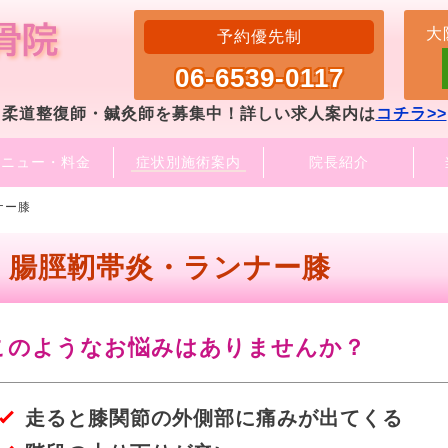
大
予約優先制
06-6539-0117
柔道整復師・鍼灸師を募集中！詳しい求人案内は
コチラ>>
メニュー・料金
症状別施術案内
院長紹介
ナー膝
腸脛靭帯炎・ランナー膝
このようなお悩みはありませんか？
走ると膝関節の外側部に痛みが出てくる