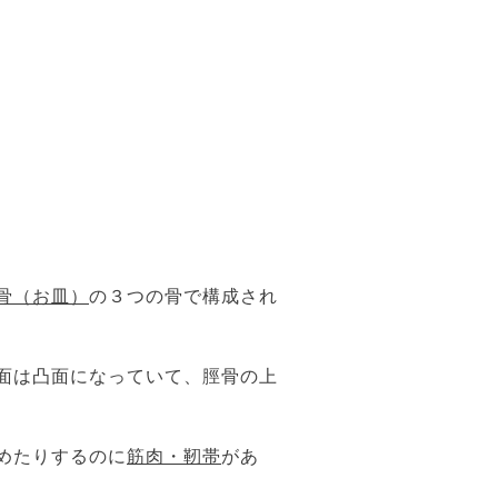
骨（お皿）
の３つの骨で構成され
面は凸面になっていて、脛骨の上
めたりするのに
筋肉・靭帯
があ