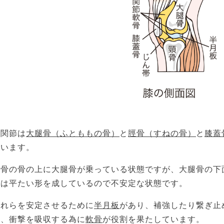
膝関節は
大腿骨（ふとももの骨）
と
脛骨（すねの骨）
と
膝蓋
ています。
脛骨の骨の上に大腿骨が乗っている状態ですが、大腿骨の下
面は平たい形を成しているので不安定な状態です。
それらを安定させるために
半月板
があり、補強したり繋ぎ止
り、衝撃を吸収する為に
軟骨
が役割を果たしています。