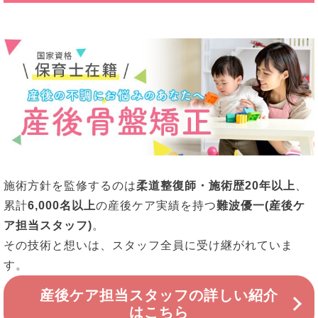
施術方針を監修するのは
柔道整復師・施術歴20年以上
、
累計
6,000名以上
の産後ケア実績を持つ
難波優一(産後ケ
ア担当スタッフ)
。
その技術と想いは、スタッフ全員に受け継がれていま
す。
産後ケア担当スタッフの詳しい紹介
はこちら