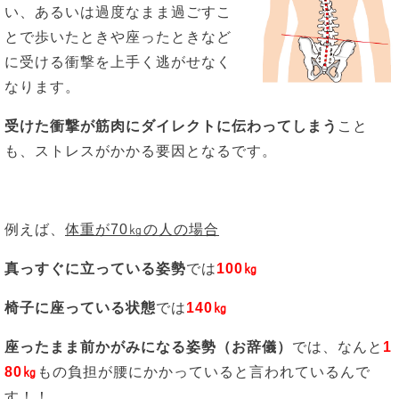
い、あるいは過度なまま過ごすこ
とで歩いたときや座ったときなど
に受ける衝撃を上手く逃がせなく
なります。
受けた衝撃が筋肉にダイレクトに伝わってしまう
こと
も、ストレスがかかる要因となるです。
例えば、
体重が70㎏の人の場合
真っすぐに立っている姿勢
では
100㎏
椅子に座っている状態
では
140㎏
座ったまま前かがみになる姿勢（お辞儀）
では、なんと
1
80㎏
もの負担が腰にかかっていると言われているんで
す！！