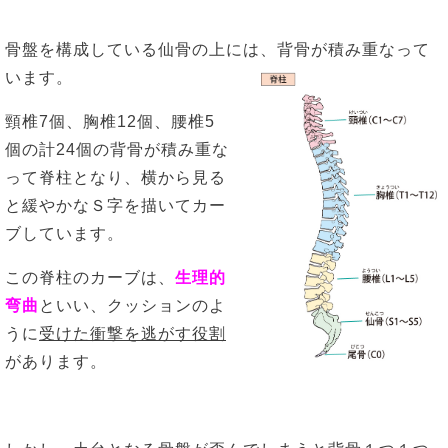
骨盤を構成している仙骨の上には、背骨が積み重なって
います。
頸椎7個、胸椎12個、腰椎5
個の計24個の背骨が積み重な
って脊柱となり、横から見る
と緩やかなＳ字を描いてカー
ブしています。
この脊柱のカーブは、
生理的
弯曲
といい、クッションのよ
うに
受けた衝撃を逃がす役割
があります。