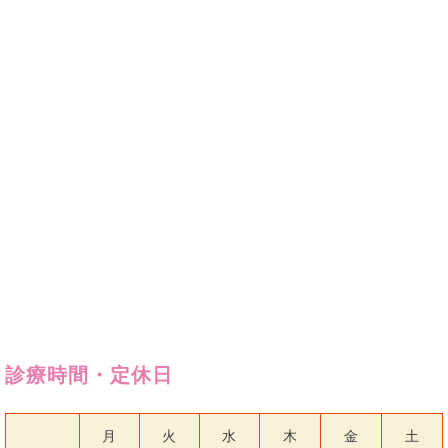
診療時間・定休日
月
火
水
木
金
土