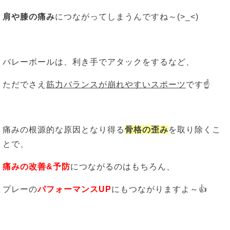
肩や膝の痛み
につながってしまうんですね～(>_<)
バレーボールは、利き手でアタックをするなど、
ただでさえ
筋力バランスが崩れやすいスポーツ
です☝
痛みの根源的な原因となり得る
骨格の歪み
を取り除くこ
とで、
痛みの改善&予防
につながるのはもちろん、
プレーの
パフォーマンスUP
にもつながりますよ～👍