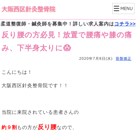
柔道整復師・鍼灸師を募集中！詳しい求人案内は
コチラ>>
反り腰の方必見！放置で腰痛や膝の痛
み、下半身太りに😱
2020年7月8日(水)
骨盤矯正
こんにちは！
大阪西区針灸整骨院です！！
当院に来院されている患者さんの
反り腰
約９割
もの方が
なので、