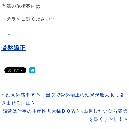
当院の施術案内は
コチラをご覧ください✨
↓
骨盤矯正
«
効果体感率99％！当院で骨盤矯正の効果が最大限に引
き出せる理由💡
猫背は仕事の生産性も大幅ＤＯＷＮ⤵出世したいなら姿勢
を良くすべし！
»