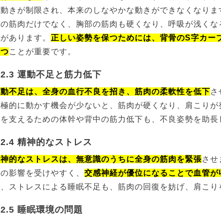
の動きが制限され、本来のしなやかな動きができなくなりま
りの筋肉だけでなく、胸部の筋肉も硬くなり、呼吸が浅くな
とがあります。
正しい姿勢を保つためには、背骨のS字カー
保つ
ことが重要です。
.2.3 運動不足と筋力低下
運動不足は、全身の血行不良を招き、筋肉の柔軟性を低下
さ
積極的に動かす機会が少ないと、筋肉が硬くなり、肩こりが
勢を支えるための体幹や背中の筋力低下も、不良姿勢を助長
.2.4 精神的なストレス
精神的なストレスは、無意識のうちに全身の筋肉を緊張
させ
スの影響を受けやすく、
交感神経が優位になることで血管が
た、ストレスによる睡眠不足も、筋肉の回復を妨げ、肩こり
.2.5 睡眠環境の問題