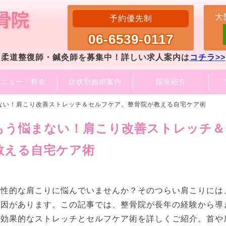
大
予約優先制
06-6539-0117
柔道整復師・鍼灸師を募集中！詳しい求人案内は
コチラ>>
メニュー・料金
症状別施術案内
院長紹介
ない！肩こり改善ストレッチ＆セルフケア。整骨院が教える自宅ケア術
もう悩まない！肩こり改善ストレッチ＆
教える自宅ケア術
慢性的な肩こりに悩んでいませんか？そのつらい肩こりには
原因があります。この記事では、整骨院が長年の経験から導
る効果的なストレッチとセルフケア術を詳しくご紹介。首や