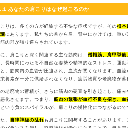
1.1 あなたの肩こりはなぜ起こるのか
肩こりは、多くの方が経験する不快な症状ですが、その
根本
循環
にあります。私たちの首から肩、背中にかけては、重い
な筋肉群が張り巡らされています。
特に、肩こりと深く関連する主な筋肉は、
僧帽筋、肩甲挙筋
が、長時間にわたる不自然な姿勢や精神的なストレス、運動
ると、筋肉内の血管が圧迫され、血流が悪くなります。血流
や栄養素が十分に供給されなくなり、疲労物質や老廃物が蓄
この老廃物の蓄積が、さらに筋肉の硬直を引き起こし、痛み
を悪化させます。つまり、
筋肉の緊張が血行不良を招き、血
ぶ
という負のスパイラルが、肩こりの慢性化につながるので
また、
自律神経の乱れ
も肩こりに関与することがあります。
経のバランスを崩し、交感神経が優位になることで、無意識