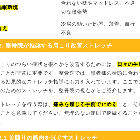
合わない枕やマットレス、不適
睡眠環境
切な寝姿勢
冷房の効いた部屋、薄着、血行
冷え
不良
2. 整骨院が推奨する肩こり改善ストレッチ
肩こりのつらい症状を根本から改善するためには、
日々の生
る
ことが非常に重要です。整骨院では、患者様の状態に合わ
きる効果的なストレッチ指導にも力を入れています。ここで
善のためのストレッチを、整骨院の視点からご紹介します。
ストレッチを行う際は、
痛みを感じる手前で止める
こと、そ
う
ことを意識してください。無理のない範囲で継続すること
す。
2.1 首回りの筋肉をほぐすストレッチ