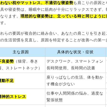
合わない枕やマットレス、不適切な寝姿勢
も肩こりの原因と
寝具や寝姿勢は、睡眠中に筋肉が十分にリラックスできず、
となります。
理想的な寝姿勢は、立っている時と同じように
です。
これらの要因が複合的に絡み合い、あなたの肩こりを引き起
身の生活習慣を見直し、原因を特定することが改善への第一
主な原因
具体的な状況・症状
不良姿勢
（猫背、巻き
デスクワーク、スマートフォン
肩、ストレートネック）
長時間使用、長時間の読書
座りっぱなしの生活、体を動か
運動不足
す機会が少ない
仕事や人間関係の悩み、過度な
精神的ストレス
緊張状態