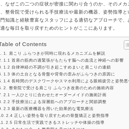
は、なぜこの二つの症状が密接に関わり合うのか、そのメカ
に、整骨院で受けられる手技療法や最新の機器、姿勢指導と
専門知識と経験豊富なスタッフによる適切なアプローチで、
快適な毎日を取り戻すためのヒントがここにあります。
Table of Contents
1. 肩こり ふらつきが同時に現れるメカニズムを解説
1.1 首肩の筋肉の過緊張がもたらす脳への血流と神経への影響
1.2 自律神経の不調が引き起こすめまいと肩こりの連鎖
1.3 体の土台となる骨盤や背骨の歪みがふらつきの原因に
1.4 長時間のデスクワークやスマホ利用による眼精疲労と姿勢悪
2. 整骨院で受ける肩こり ふらつき改善のための施術内容
2.1 一人ひとりに合わせたオーダーメイドの施術計画
2.2 手技療法による深層筋へのアプローチと関節調整
2.3 最新の医療機器を用いた効果的な電気療法
2.4 正しい姿勢を取り戻すための骨盤矯正と姿勢指導
2.5 日常生活で実践できるストレッチや体操の指導