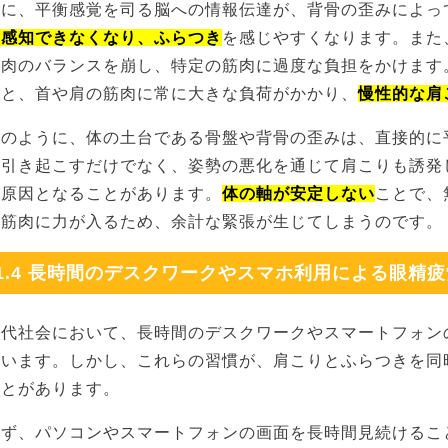
特に、平衡感覚を司る脳への情報伝達が、背骨の歪みによっ
に感知できなくなり、ふらつき
を感じやすくなります。また
筋肉のバランスを崩し、特定の筋肉に過度な負担をかけます
くと、首や肩の筋肉に常に大きな負荷がかかり、
慢性的な肩
このように、体の土台である骨盤や背骨の歪みは、直接的に
を引き起こすだけでなく、姿勢の悪化を通じて肩こりも誘発
る原因となることがあります。
体の軸が安定しない
ことで、
と筋肉に力が入るため、余計な緊張が生じてしまうのです。
1.4 長時間のデスクワークやスマホ利用による眼精
現代社会において、長時間のデスクワークやスマートフォン
ています。しかし、これらの習慣が、肩こりとふらつきを同
ことがあります。
まず、パソコンやスマートフォンの画面を長時間見続けるこ