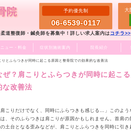
大
予約優先制
06-6539-0117
柔道整復師・鍼灸師を募集中！詳しい求人案内は
コチラ>>
メニュー・料金
症状別施術案内
院長紹介
こりとふらつきが同時に起こる原因と整骨院での効果的な改善法
なぜ？肩こりとふらつきが同時に起こる
的な改善法
「肩こりだけでなく、同時にふらつきも感じる…」このよう
実は、そのふらつきは肩こりが原因かもしれません。首肩の
体の土台となる歪みなどが、肩こりとふらつきを同時に引き