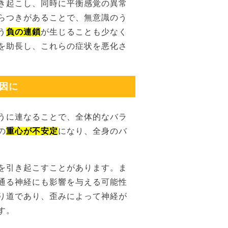
き起こし、同時に平衡感覚の異常
らつきがあることで、無意識のう
う
負の連鎖
が生じることも少なく
を助長し、これらの症状を悪化さ
原因に
うに連なることで、全体的なバラ
の
重心が不安定
になり、全身のバ
を引き起こすことがあります。ま
通る神経にも影響を与える可能性
り道であり、歪みによって神経が
す。