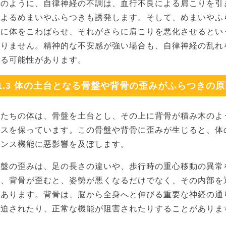
このように、自律神経の不調は、血行不良による肩こりを引
によるめまいやふらつきも誘発します。そして、めまいやふ
ちに体をこわばらせ、それがさらに肩こりを悪化させるとい
ありません。精神的な不安感が強い場合も、自律神経の乱れ
せる可能性があります。
1.3 体の土台となる骨盤や背骨の歪みがふらつきの
私たちの体は、骨盤を土台とし、その上に背骨が積み木のよ
ンスを保っています。この骨盤や背骨に歪みが生じると、体
ランス機能に悪影響を及ぼします。
骨盤の歪みは、足の長さの違いや、歩行時の重心移動の異常
た、背骨が歪むと、姿勢が悪くなるだけでなく、その内部を
があります。背骨は、脳から全身へと伸びる重要な神経の通
圧迫されたり、正常な機能が阻害されたりすることがありま