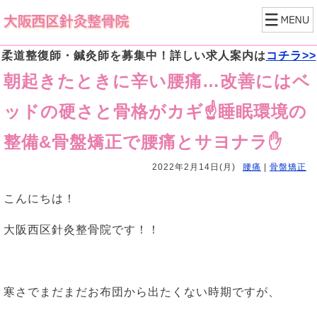
柔道整復師・鍼灸師を募集中！詳しい求人案内は
コチラ>>
朝起きたときに辛い腰痛…改善にはベ
ッドの硬さと骨格がカギ☝睡眠環境の
整備&骨盤矯正で腰痛とサヨナラ✋
2022年2月14日(月)
腰痛
|
骨盤矯正
こんにちは！
大阪西区針灸整骨院です！！
寒さでまだまだお布団から出たくない時期ですが、