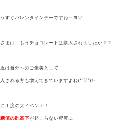
うすぐバレンタインデーですね～🍫♡
皆さまは、もうチョコレートは購入されましたか？？
最近は自分へのご褒美として
入される方も増えてきていますよね(*’▽’)✨
年に１度の大イベント！
血糖値の乱高下
が起こらない程度に