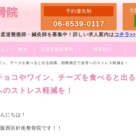
大
予約優先制
06-6539-0117
柔道整復師・鍼灸師を募集中！詳しい求人案内は
コチラ>>
メニュー・料金
症状別施術案内
院長紹介
イン、チーズを食べると出る頭痛…頸椎矯正で血管へのストレス軽減を！
チョコやワイン、チーズを食べると出る
へのストレス軽減を！
こんにちは！
大阪西区針灸整骨院です！！