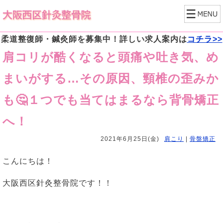
柔道整復師・鍼灸師を募集中！詳しい求人案内は
コチラ>>
肩コリが酷くなると頭痛や吐き気、め
まいがする…その原因、頸椎の歪みか
も🤔１つでも当てはまるなら背骨矯正
へ！
2021年6月25日(金)
肩こり
|
骨盤矯正
こんにちは！
大阪西区針灸整骨院です！！