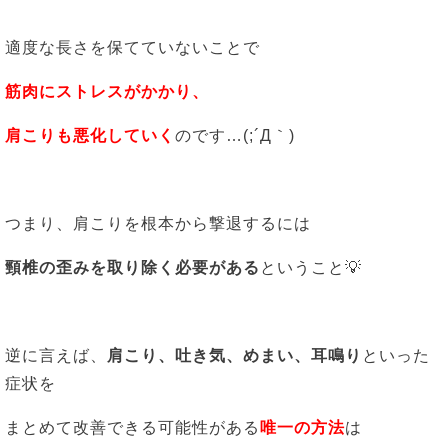
適度な長さを保てていないことで
筋肉にストレスがかかり、
肩こりも悪化していく
のです…(;´Д｀)
つまり、肩こりを根本から撃退するには
頸椎の歪みを取り除く必要がある
ということ💡
逆に言えば、
肩こり、
吐き気、
めまい、
耳鳴り
といった
症状を
まとめて改善できる可能性がある
唯一の方法
は