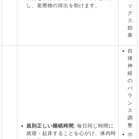
し、老廃物の排出を助けます。
ッ
ク
ス
効
果
自
律
神
経
の
バ
ラ
ン
ス
調
整
規則正しい睡眠時間
: 毎日同じ時間に
就寝・起床することを心がけ、体内時
ホ