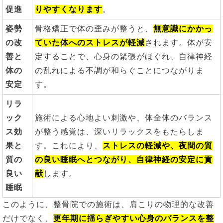
促進
りやすくなります
。
姿勢
骨格矯正で体の歪みが整うと、
無意識にかかっ
の改
ていた体へのストレスが軽減
されます。体が安
善と
定することで、心身の緊張がほぐれ、自律神経
体の
の乱れによる不調が和らぐことにつながりま
安定
す。
リラ
ック
施術による心地よい刺激や、体全体のバランス
ス効
が整う感覚は、深いリラックスをもたらしま
果と
す。これにより、
ストレスの軽減や、夜間の質
質の
の良い睡眠へとつながり、自律神経の安定に貢
良い
献
します。
睡眠
このように、整骨院での施術は、肩こりの物理的な改善
だけでなく、
更年期に揺らぎやすい心身のバランスを整