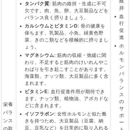
維
タンパク質
: 筋肉の維持・生成に不可
持
欠です。肉、魚、卵、大豆製品などを
血
バランス良く摂りましょう。
行
カルシウムとビタミンD
: 骨の健康を
促
保ちます。乳製品、小魚、緑黄色野
進
菜、きのこ類などを積極的に摂りまし
ホ
ょう。
ル
マグネシウム
: 筋肉の収縮・弛緩に関
モ
わり、不足すると筋肉のけいれんやこ
ン
わばりを引き起こすことがあります。
バ
海藻類、ナッツ類、大豆製品に多く含
ラ
まれます。
ン
ビタミンE
: 血行促進作用が期待でき
ス
ます。ナッツ類、植物油、アボカドな
の
栄養
どに含まれます。
サ
バラ
イソフラボン
: 女性ホルモンと似た働
ポ
ンス
きを持つため、大豆製品（豆腐、納
ー
豆、豆乳など）を日常的に取り入れる
の取
ト