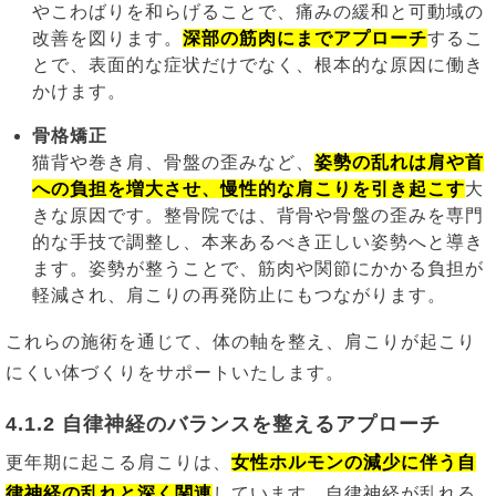
やこわばりを和らげることで、痛みの緩和と可動域の
改善を図ります。
深部の筋肉にまでアプローチ
するこ
とで、表面的な症状だけでなく、根本的な原因に働き
かけます。
骨格矯正
猫背や巻き肩、骨盤の歪みなど、
姿勢の乱れは肩や首
への負担を増大させ、慢性的な肩こりを引き起こす
大
きな原因です。整骨院では、背骨や骨盤の歪みを専門
的な手技で調整し、本来あるべき正しい姿勢へと導き
ます。姿勢が整うことで、筋肉や関節にかかる負担が
軽減され、肩こりの再発防止にもつながります。
これらの施術を通じて、体の軸を整え、肩こりが起こり
にくい体づくりをサポートいたします。
4.1.2 自律神経のバランスを整えるアプローチ
更年期に起こる肩こりは、
女性ホルモンの減少に伴う自
律神経の乱れと深く関連
しています。自律神経が乱れる