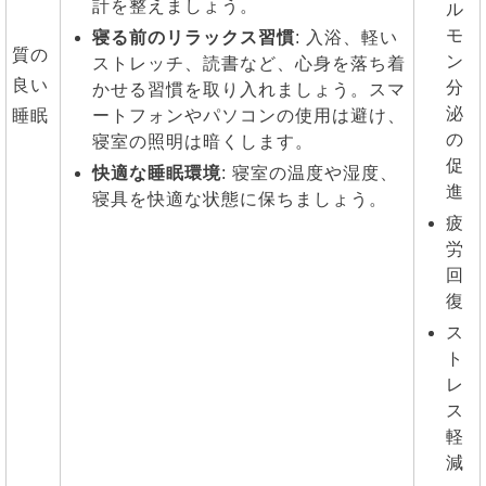
計を整えましょう。
ル
モ
寝る前のリラックス習慣
: 入浴、軽い
質の
ン
ストレッチ、読書など、心身を落ち着
良い
分
かせる習慣を取り入れましょう。スマ
泌
睡眠
ートフォンやパソコンの使用は避け、
の
寝室の照明は暗くします。
促
快適な睡眠環境
: 寝室の温度や湿度、
進
寝具を快適な状態に保ちましょう。
疲
労
回
復
ス
ト
レ
ス
軽
減