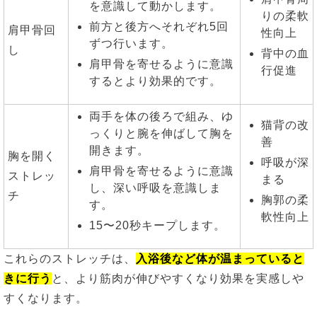
を意識して動かします。
りの柔軟
前方と後方へそれぞれ5回
肩甲骨回
性向上
ずつ行います。
し
背中の血
肩甲骨を寄せるように意識
行促進
するとより効果的です。
両手を体の後ろで組み、ゆ
猫背の改
っくりと腕を伸ばして胸を
善
開きます。
胸を開く
呼吸が深
肩甲骨を寄せるように意識
ストレッ
まる
し、深い呼吸を意識しま
チ
胸郭の柔
す。
軟性向上
15〜20秒キープします。
これらのストレッチは、
入浴後など体が温まっていると
きに行う
と、より筋肉が伸びやすくなり効果を実感しや
すくなります。