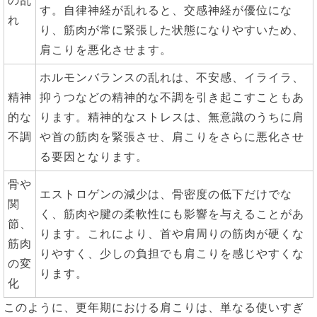
の乱
す。自律神経が乱れると、交感神経が優位にな
れ
り、筋肉が常に緊張した状態になりやすいため、
肩こりを悪化させます。
ホルモンバランスの乱れは、不安感、イライラ、
精神
抑うつなどの精神的な不調を引き起こすこともあ
的な
ります。精神的なストレスは、無意識のうちに肩
不調
や首の筋肉を緊張させ、肩こりをさらに悪化させ
る要因となります。
骨や
エストロゲンの減少は、骨密度の低下だけでな
関
く、筋肉や腱の柔軟性にも影響を与えることがあ
節、
ります。これにより、首や肩周りの筋肉が硬くな
筋肉
りやすく、少しの負担でも肩こりを感じやすくな
の変
ります。
化
このように、更年期における肩こりは、単なる使いすぎ