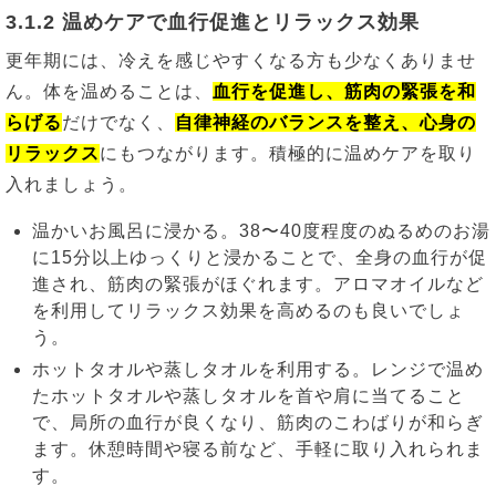
3.1.2 温めケアで血行促進とリラックス効果
更年期には、冷えを感じやすくなる方も少なくありませ
ん。体を温めることは、
血行を促進し、筋肉の緊張を和
らげる
だけでなく、
自律神経のバランスを整え、心身の
リラックス
にもつながります。積極的に温めケアを取り
入れましょう。
温かいお風呂に浸かる。38〜40度程度のぬるめのお湯
に15分以上ゆっくりと浸かることで、全身の血行が促
進され、筋肉の緊張がほぐれます。アロマオイルなど
を利用してリラックス効果を高めるのも良いでしょ
う。
ホットタオルや蒸しタオルを利用する。レンジで温め
たホットタオルや蒸しタオルを首や肩に当てること
で、局所の血行が良くなり、筋肉のこわばりが和らぎ
ます。休憩時間や寝る前など、手軽に取り入れられま
す。