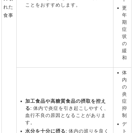
ことをおすすめします。
れた
更
年
食事
期
症
状
の
緩
和
体
内
の
炎
加工食品や高糖質食品の摂取を控え
症
る
: 体内で炎症を引き起こしやすく、
抑
血行不良の原因となることがありま
制
す。
デ
水分を十分に摂る
: 体内の巡りを良く
ト