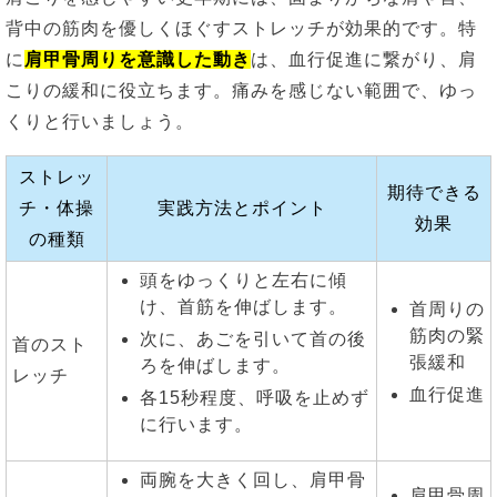
背中の筋肉を優しくほぐすストレッチが効果的です。特
に
肩甲骨周りを意識した動き
は、血行促進に繋がり、肩
こりの緩和に役立ちます。痛みを感じない範囲で、ゆっ
くりと行いましょう。
ストレッ
期待できる
チ・体操
実践方法とポイント
効果
の種類
頭をゆっくりと左右に傾
け、首筋を伸ばします。
首周りの
筋肉の緊
次に、あごを引いて首の後
首のスト
張緩和
ろを伸ばします。
レッチ
血行促進
各15秒程度、呼吸を止めず
に行います。
両腕を大きく回し、肩甲骨
肩甲骨周