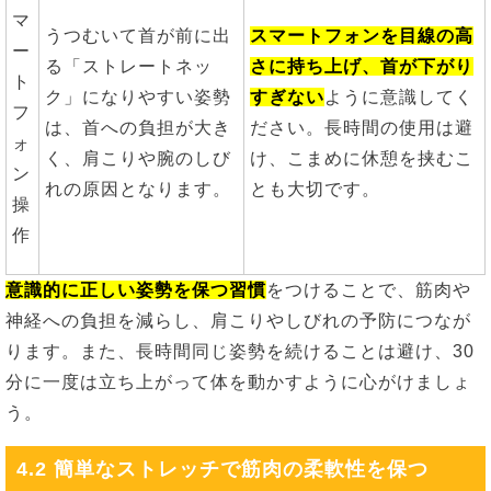
マ
うつむいて首が前に出
スマートフォンを目線の高
ー
る「ストレートネッ
さに持ち上げ、首が下がり
ト
ク」になりやすい姿勢
すぎない
ように意識してく
フ
は、首への負担が大き
ださい。長時間の使用は避
ォ
く、肩こりや腕のしび
け、こまめに休憩を挟むこ
ン
れの原因となります。
とも大切です。
操
作
意識的に正しい姿勢を保つ習慣
をつけることで、筋肉や
神経への負担を減らし、肩こりやしびれの予防につなが
ります。また、長時間同じ姿勢を続けることは避け、30
分に一度は立ち上がって体を動かすように心がけましょ
う。
4.2 簡単なストレッチで筋肉の柔軟性を保つ