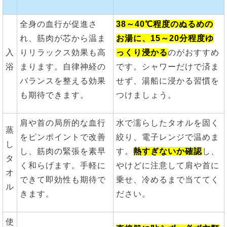
全身の血行が促進さ
38～40℃程度のぬるめの
れ、筋肉が芯から温ま
お湯に、15～20分程度ゆ
入
りリラックス効果も高
っくり浸かる
のがおすすめ
浴
まります。自律神経の
です。シャワーだけで済ま
バランスを整える効果
せず、湯船に浸かる習慣を
も期待できます。
つけましょう。
肩や首の局所的な血行
水で濡らしたタオルを固く
蒸
をピンポイントで改善
絞り、電子レンジで温めま
し
し、筋肉の緊張を素早
す。
熱すぎないか確認
し、
タ
く和らげます。手軽に
やけどに注意して肩や首に
オ
できて即効性も期待で
乗せ、冷めるまで当ててく
ル
きます。
ださい。
使