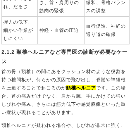
さ、首・肩周りの
緩和、骨格バラン
れ、だるさ
筋肉の緊張
スの調整
握力の低下、
血行促進、神経の
細かい作業が
神経・血管の圧迫
通り道の確保
しにくい
2.1.2 頸椎ヘルニアなど専門医の診断が必要なケー
ス
首の骨（頸椎）の間にあるクッション材のような役割を
持つ椎間板が、何らかの原因で飛び出し、脊髄や神経根
を圧迫することで起こるのが
頸椎ヘルニア
です。この場
合、首の痛みだけでなく、肩から腕、手にかけての強い
しびれや痛み、さらには筋力低下や感覚麻痺といった重
い症状が現れることがあります。
頸椎ヘルニアが疑われる場合や、しびれが非常に強く、