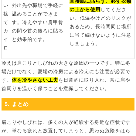
直接肌に貼らず、必ず衣類
い
外出先や職場で手軽に
の上から使用
してくださ
捨
温めることができま
い。低温やけどのリスクが
て
す。冷えやすい肩甲骨
あるため、長時間同じ場所
カ
の間や首の後ろに貼る
に当て続けないように注意
イ
と効果的です。
しましょう。
ロ
冷えは肩こりとしびれの大きな原因の一つです。特に冬
場だけでなく、夏場の冷房による冷えにも注意が必要で
す。
体を冷やさない工夫
を日常的に取り入れ、常に肩や
首周りを温かく保つことを意識してください。
5. まとめ
肩こりやしびれは、多くの人が経験する身近な症状です
が、単なる疲れと放置してしまうと、思わぬ危険をはら