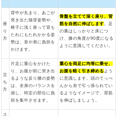
背中が丸まり、あごが
骨盤を立てて深く座り、背
突き出た猫背姿勢や、
座
筋を自然に伸ばします
。足
椅子に浅く座って背も
り
の裏はしっかりと床につ
たれにもたれかかる姿
方
け、膝の角度が90度になる
勢は、首や肩に負担を
ように意識してください。
かけます。
片足に重心をかけた
重心を両足に均等に乗せ、
り、お腹が前に突き出
お腹を軽く引き締める
よう
立
るような反り腰の姿勢
に意識します。頭のてっぺ
ち
は、全身のバランスを
んから糸で引っ張られてい
方
崩し、特定の部位に負
るようなイメージで、背筋
担を集中させます。
を伸ばしましょう。
ス