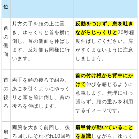
位
片方の手を頭の上に置
反動をつけず、息を吐き
首
き、ゆっくりと首を横に
ながらじっくりと
20秒程
の
倒し、首の側面を伸ばし
度伸ばしてください。肩
側
ます。反対側も同様に行
がすくまないように注意
面
います。
しましょう。
首の付け根から背中にか
首
両手を頭の後ろで組み、
けて
伸びを感じるように
の
あごを引くようにゆっく
意識します。無理に引っ
後
りと頭を前に倒し、首の
張らず、頭の重みを利用
ろ
後ろを伸ばします。
するイメージです。
両腕を大きく前回し、後
肩甲骨が動いていること
肩
ろ回しにそれぞれ10回程
を意識
しながら、ゆっく