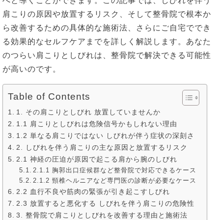
へと導くことができます。この記事では、しびれを伴う
肩こりの原因や放置するリスク、そして整骨院で根本か
ら改善するための具体的な施術法、さらにご自宅ででき
る効果的なセルフケアまでを詳しく解説します。あなた
のつらい肩こりとしびれは、整骨院で解決できる可能性
が高いのです。
Table of Contents
1. その肩こりとしびれ 放置していませんか
1.1 肩こりとしびれは危険信号かもしれない理由
1.2 単なる肩こりではない しびれが伴う症状の深刻さ
2. しびれを伴う肩こりの主な原因と放置するリスク
2.1 神経の圧迫が原因で起こる肩から腕のしびれ
2.1.1 胸郭出口症候群など整骨院で対応できるケース
2.1.2 頸椎ヘルニアなど専門医の診断が必要なケース
2.2 血行不良や筋肉の緊張が引き起こすしびれ
2.3 放置すると悪化する しびれを伴う肩こりの危険性
3. 整骨院で肩こりとしびれを改善する理由と施術法