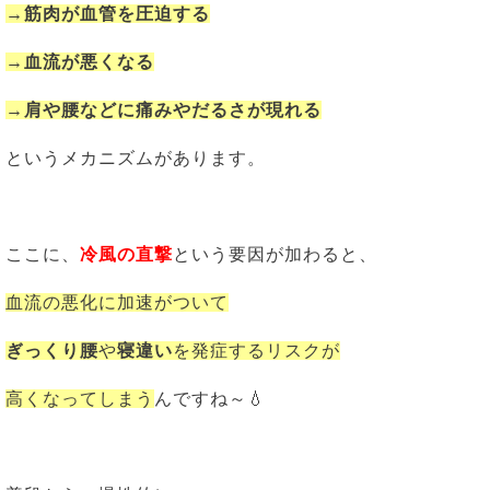
→筋肉が血管を圧迫する
→血流が悪くなる
→肩や腰などに痛みやだるさが現れる
というメカニズムがあります。
ここに、
冷風の直撃
という要因が加わると、
血流の悪化に加速がついて
ぎっくり腰
や
寝違い
を発症するリスクが
高くなってしまう
んですね～💧