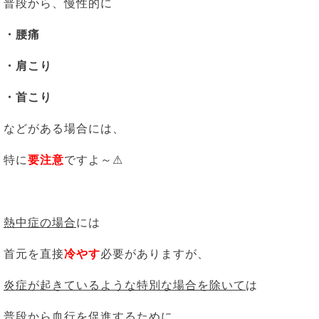
普段から、慢性的に
・腰痛
・肩こり
・首こり
などがある場合には、
特に
要注意
ですよ～⚠
熱中症の場合
には
首元を直接
冷やす
必要がありますが、
炎症が起きているような特別な場合を除いて
は
普段から血行を促進するために