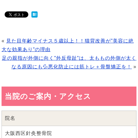
«
見た目年齢マイナス５歳以上！！猫背改善が”美容に絶
大な効果あり”の理由
足の親指が外側に向く”外反母趾”は、太ももの外側が太く
なる原因にも💦悪化防止には筋トレ＋骨盤矯正を！
»
当院のご案内・アクセス
院名
大阪西区針灸整骨院