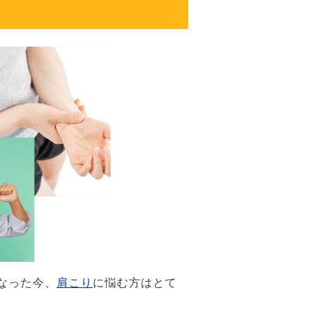
なった今、
肩こり
に悩む方はとて