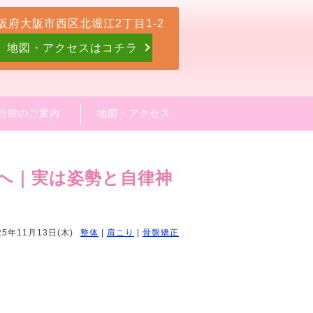
阪府大阪市西区北堀江2丁目1-2
地図・アクセスはコチラ
当院のご案内
地図・アクセス
へ｜実は姿勢と自律神
25年11月13日(木)
整体
|
肩こり
|
骨盤矯正