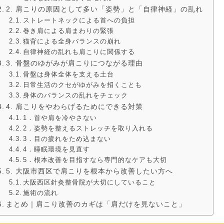
2. 肩こりの原因として多い「姿勢」と「自律神経」の乱れ
ストレートネックによる首への負担
巻き肩による肩まわりの緊張
猫背による全身バランスの崩れ
自律神経の乱れも肩こりに関係する
3. 骨盤のゆがみが肩こりにつながる理由
骨盤は身体全体を支える土台
日常生活のクセがゆがみを招くことも
身体のバランスの乱れをチェック
4. 肩こりをやわらげるためにできる対策
1．首や肩を冷やさない
2．姿勢を整えるストレッチを取り入れる
3．目の疲れをため込まない
4．睡眠環境を見直す
5．根本改善を目指すなら専門的なケアも大切
5. 大阪市西区で肩こりを根本から改善したい方へ
大阪西区針灸整骨院が大切にしていること
施術の流れ
まとめ｜肩こり改善のカギは「肩だけを見ないこと」