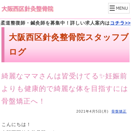
柔道整復師・鍼灸師を募集中！詳しい求人案内は
コチラ>>
大阪西区針灸整骨院スタッフブ
ログ
綺麗なママさんは皆受けてる✨妊娠前
よりも健康的で綺麗な体を目指すには
骨盤矯正へ！
2021年4月5日(月)
骨盤矯正
こんにちは！